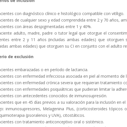
erios de inclusión
acientes con diagnóstico clínico e histológico compatible con vitíligo.
acientes de cualquier sexo y edad comprendida entre 2 y 70 años, amb
acientes con áreas despigmentadas entre 1 y 40%.
aciente adulto, madre, padre o tutor legal que otorgue el consentimi
entes entre 2 y 11 años (incluidas ambas edades) que otorguen s
luidas ambas edades) que otorguen su CI en conjunto con el adulto r
erio de exclusión
acientes embarazadas o en período de lactancia.
acientes con enfermedad infecciosa asociada en piel al momento de la
acientes con enfermedad crónica severa que requieran tratamiento co
acientes con enfermedades psiquiátricas que pudieran limitar la adher
acientes con antecedentes conocidos de inmunosupresión.
acientes que en 45 días previos a su valoración para la inclusión en e
ligo: inmunosupresores, Melagenina Plus, (corticosteroides tópicos 
quimioterapia (psoralenos y UVA), citostáticos.
acientes con tratamiento anticonceptivo oral o sistémico.