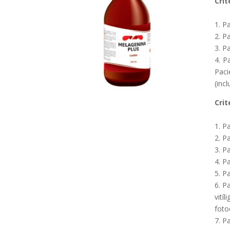
Crit
1. P
2. P
3. P
4. P
Paci
(inc
Crit
1. P
2. P
3. P
4. P
5. P
6. P
vití
foto
7. P