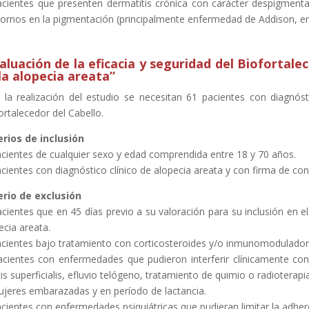
acientes que presenten dermatitis crónica con carácter despigmen
tornos en la pigmentación (principalmente enfermedad de Addison, enf
aluación de la eficacia y seguridad del Biofortale
la alopecia areata”
 la realización del estudio se necesitan 61 pacientes con diagnósti
ortalecedor del Cabello.
erios de inclusión
acientes de cualquier sexo y edad comprendida entre 18 y 70 años.
acientes con diagnóstico clínico de alopecia areata y con firma de c
erio de exclusión
acientes que en 45 días previo a su valoración para su inclusión en e
ecia areata.
acientes bajo tratamiento con corticosteroides y/o inmunomodulador
acientes con enfermedades que pudieron interferir clínicamente con 
tis superficialis, efluvio telógeno, tratamiento de quimio o radioterapi
ujeres embarazadas y en período de lactancia.
acientes con enfermedades psiquiátricas que pudieran limitar la adher