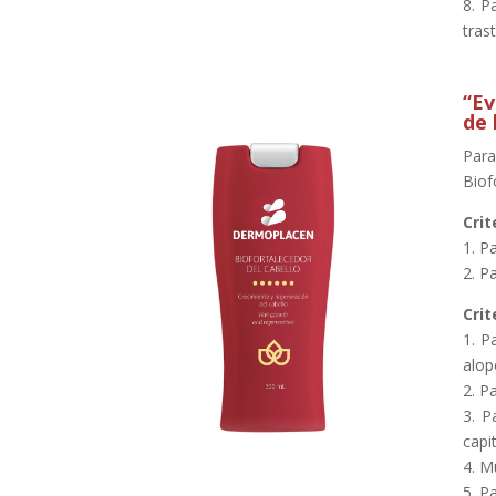
8. P
tras
“Ev
de 
Para
Biof
Crit
1. P
2. P
Crit
1. P
alop
2. P
3. P
capi
4. M
5. P