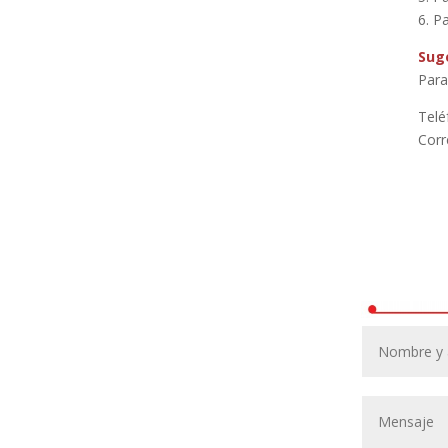
6. P
Sug
Para
Telé
Corr