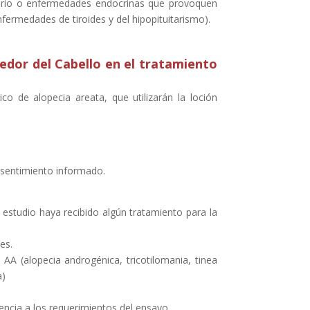
tario o enfermedades endocrinas que provoquen
ermedades de tiroides y del hipopituitarismo).
cedor del Cabello en el tratamiento
co de alopecia areata, que utilizarán la loción
onsentimiento informado.
l estudio haya recibido algún tratamiento para la
es.
AA (alopecia androgénica, tricotilomania, tinea
a)
encia a los requerimientos del ensayo.