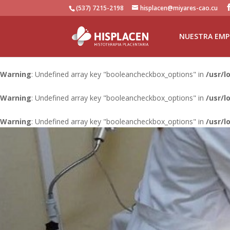
(537) 7215-2198
hisplacen@miyares-cao.cu
NUESTRA EMP
Warning
: Undefined array key "booleancheckbox_options" in
/usr/l
Warning
: Undefined array key "booleancheckbox_options" in
/usr/l
Warning
: Undefined array key "booleancheckbox_options" in
/usr/l