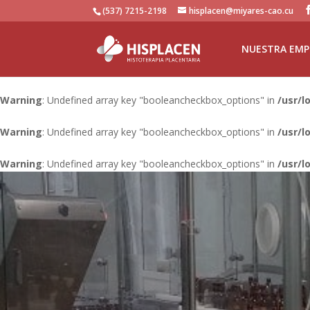
(537) 7215-2198
hisplacen@miyares-cao.cu
NUESTRA EMP
Warning
: Undefined array key "booleancheckbox_options" in
/usr/l
Warning
: Undefined array key "booleancheckbox_options" in
/usr/l
Warning
: Undefined array key "booleancheckbox_options" in
/usr/l