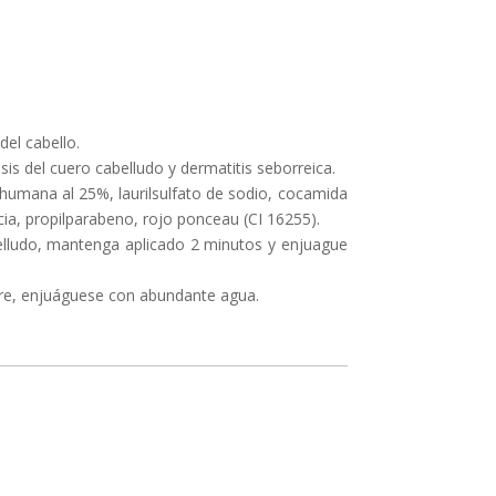
del cabello.
is del cuero cabelludo y dermatitis seborreica.
 humana al 25%, laurilsulfato de sodio, cocamida
cia, propilparabeno, rojo ponceau (CI 16255).
lludo, mantenga aplicado 2 minutos y enjuague
urre, enjuáguese con abundante agua.